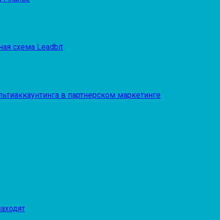
ая схема Leadbit
ультиаккаунтинга в партнерском маркетинге
заходят