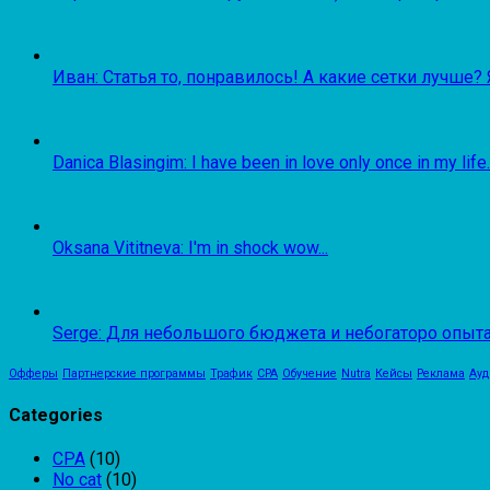
Иван: Статья то, понравилось! А какие сетки лучше? 
Danica Blasingim: I have been in love only once in my life
Oksana Vititneva: I'm in shock wow...
Serge: Для небольшого бюджета и небогаторо опыта 
Офферы
Партнерские программы
Трафик
CPA
Обучение
Nutra
Кейсы
Реклама
Ауд
Categories
CPA
(10)
No cat
(10)