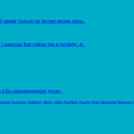
Я какие только не тестил-везде свои...
. I suppose that makes me a romantic, in...
я бы рекомендовал пуши....
итория
финансы
Гемблинг
Money
Обзор
Facebook
Канада
Азия
Австралия
Америка