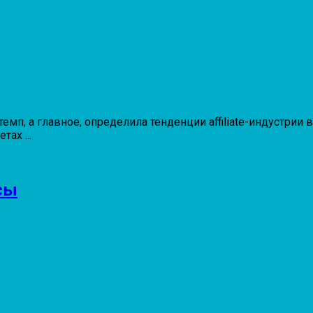
емп, а главное, определила тенденции affiliate-индустрии
ах ...
йсы