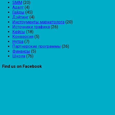
SMM
(20)
Адалт
(4)
Гайды
(45)
Дэйтинг
(4)
Инструменты маркетолога
(20)
Источники трафика
(26)
Кейсы
(18)
Конверсия
(5)
Нутра
(7)
Партнерские программы
(26)
Финансы
(5)
Школа
(76)
Find us on Facebook