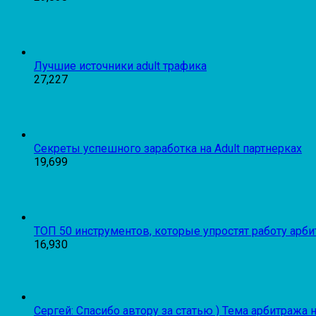
Лучшие источники adult трафика
27,227
Секреты успешного заработка на Adult партнерках
19,699
ТОП 50 инструментов, которые упростят работу арб
16,930
Сергей: Спасибо автору за статью ) Тема арбитража не