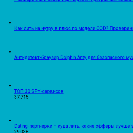
Как лить на нутру в плюс по модели COD? Проверенн
Антидетект-браузер Dolphin Anty для безопасного м
ТОП 30 SPY-сервисов
37,715
Dating-партнерки – куда лить, какие офферы лучше 
29,038