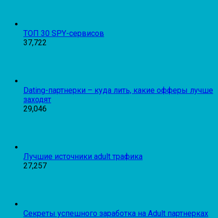
ТОП 30 SPY-сервисов
37,722
Dating-партнерки – куда лить, какие офферы лучше
заходят
29,046
Лучшие источники adult трафика
27,257
Секреты успешного заработка на Adult партнерках