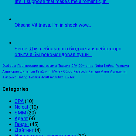
life. I suppose that makes me a romantic, in...
Oksana Vititneva: I'm in shock wow...
Serge: Для небольшого бюджета и небогаторо
опыта я бы рекомендовал пуши....
Офферы
Партнерские программы
Трафик
CPA
Обучение
Nutra
Кейсы
Реклама
Аудитория
финансы
Гемблинг
Money
Обзор
Facebook
Канада
Азия
Австралия
Америка
Dating
Англия
Adult
monetize
TikTok
Categories
CPA
(10)
No cat
(10)
SMM
(20)
Адалт
(4)
Гайды
(45)
Дэйтинг
(4)
Инструменты маркетолога
(20)