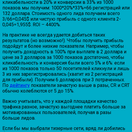
кликабельности в 20% и конверсии в 33% из 1000
показов мы получим: 1000*20%*33%=66 регистраций или
132 доллара. Стоимость одного лида получаем всего
3/66=0,045$ или чистую прибыль с одного клиента 2-
0,045=1,955$. ROI – 4400%.
На практике не всегда удается добиться таких
результатов (но возможно!). Чтобы получить прибыль
подойдут и более низкие показатели. Например, чтобы
получить доходность в 100% при выплате в 2 доллара и
цене за 3 долларов за 1000 показов достаточно, чтобы
кликабельность и конверсия были всего 5% и 6%: если
из 1000 показов только 50 посетителей кликнули и лишь
3 из них зарегистрировались (хватит из 2 регистраций
для прибыли). Получим 6 долларов при 3 потраченных.
По
дейтингу
показатели зачастую выше в разы, CR и CRT
обычно колеблются от 5 до 15%.
Важно учитывать, что у каждой площадки качество
трафика разное, зачастую выгоднее платить больше за
мотивированных пользователей, получая в разы
больше лидов.
Если бы мы выбрали тизерные сети, вряд ли добились