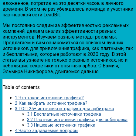
вложенное, потратив на это десятки часов в личного
времени. В этом не раз убеждалась команда и участники
партнерской сети LeadBit.
Мы постоянно следим за эффективностью рекламных
кампаний, делаем анализ эффективности разных
инструментов. Изучаем разные методы рекламы.
Предлагаем и вам ознакомиться со списком лучших
источников для привлечения трафика, как платными, так
и бесплатными, которые работают в 2020 году. В этой
статье вы узнаете не только о разных источниках, но и
небольшие секретики от опытных арбов. С Вами я,
Эльмира Никифорова, двигаемся дальше.
Table of contents
1
Что такое источники трафика?
2
Как выбрать источник трафика?
3
ТОП 25+ источников трафика для арбитража
3.1
Бесплатные источники трафика
3.2
Платные источники трафика для арбитража
3.3
Нишевые источники трафика
4
Часто задаваемые вопросы