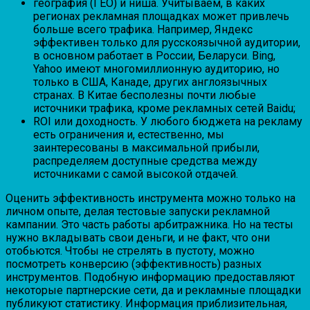
география (ГЕО) и ниша. Учитываем, в каких
регионах рекламная площадках может привлечь
больше всего трафика. Например, Яндекс
эффективен только для русскоязычной аудитории,
в основном работает в России, Беларуси. Bing,
Yahoo имеют многомиллионную аудиторию, но
только в США, Канаде, других англоязычных
странах. В Китае бесполезны почти любые
источники трафика, кроме рекламных сетей Baidu;
ROI или доходность. У любого бюджета на рекламу
есть ограничения и, естественно, мы
заинтересованы в максимальной прибыли,
распределяем доступные средства между
источниками с самой высокой отдачей.
Оценить эффективность инструмента можно только на
личном опыте, делая тестовые запуски рекламной
кампании. Это часть работы арбитражника. Но на тесты
нужно вкладывать свои деньги, и не факт, что они
отобьются. Чтобы не стрелять в пустоту, можно
посмотреть конверсию (эффективность) разных
инструментов. Подобную информацию предоставляют
некоторые партнерские сети, да и рекламные площадки
публикуют статистику. Информация приблизительная,