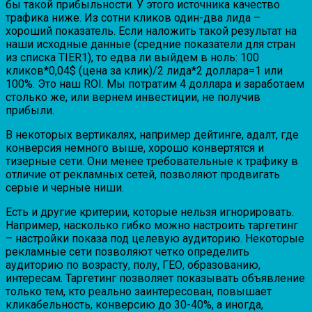
бы такой прибыльности. У этого источника качество
трафика ниже. Из сотни кликов один-два лида –
хороший показатель. Если наложить такой результат на
наши исходные данные (средние показатели для стран
из списка TIER1), то едва ли выйдем в ноль: 100
кликов*0,04$ (цена за клик)/2 лида*2 доллара=1 или
100%. Это наш ROI. Мы потратим 4 доллара и заработаем
столько же, или вернем инвестиции, не получив
прибыли.
В некоторых вертикалях, например дейтинге, адалт, где
конверсия немного выше, хорошо конвертятся и
тизерные сети. Они менее требовательные к трафику в
отличие от рекламных сетей, позволяют продвигать
серые и черные ниши.
Есть и другие критерии, которые нельзя игнорировать.
Например, насколько гибко можно настроить таргетинг
– настройки показа под целевую аудиторию. Некоторые
рекламные сети позволяют четко определить
аудиторию по возрасту, полу, ГЕО, образованию,
интересам. Таргетинг позволяет показывать объявление
только тем, кто реально заинтересован, повышает
кликабельность, конверсию до 30-40%, а иногда,