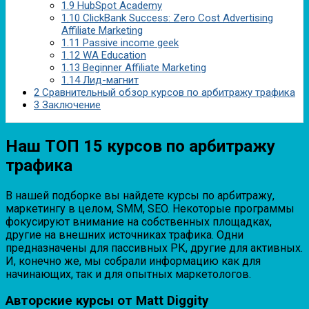
1.9
HubSpot Academy
1.10
ClickBank Success: Zero Cost Advertising
Affiliate Marketing
1.11
Passive income geek
1.12
WA Education
1.13
Beginner Affiliate Marketing
1.14
Лид-магнит
2
Сравнительный обзор курсов по арбитражу трафика
3
Заключение
Наш ТОП 15 курсов по арбитражу
трафика
В нашей подборке вы найдете курсы по арбитражу,
маркетингу в целом, SMM, SEO. Некоторые программы
фокусируют внимание на собственных площадках,
другие на внешних источниках трафика. Одни
предназначены для пассивных РК, другие для активных.
И, конечно же, мы собрали информацию как для
начинающих, так и для опытных маркетологов.
Авторские курсы от Matt Diggity