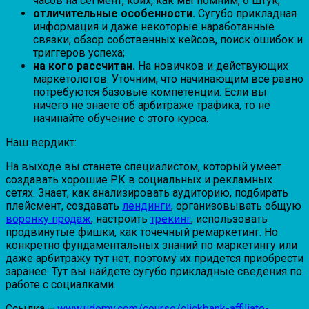
часов на сегмент, коих, как мы помним, 6 штук;
отличительные особенности.
Сугубо прикладная
информация и даже некоторые наработанные
связки, обзор собственных кейсов, поиск ошибок и
триггеров успеха;
на кого рассчитан.
На новичков и действующих
маркетологов. Уточним, что начинающим все равно
потребуются базовые компетенции. Если вы
ничего не знаете об арбитраже трафика, то не
начинайте обучение с этого курса.
Наш вердикт:
На выходе вы станете специалистом, который умеет
создавать хорошие РК в социальных и рекламных
сетях. Знает, как анализировать аудиторию, подбирать
плейсмент, создавать
лендинги
, организовывать общую
воронку продаж
, настроить
трекинг
, использовать
продвинутые фишки, как точечный ремаркетинг. Но
конкретно фундаментальных знаний по маркетингу или
даже арбитражу тут нет, поэтому их придется приобрести
заранее. Тут вы найдете сугубо прикладные сведения по
работе с социалками.
Ссылка –
www.udemy.com/course/clickbank-affiliate-