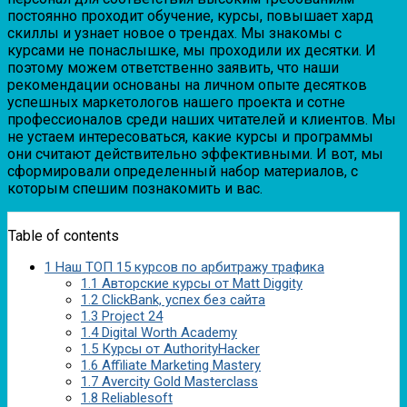
постоянно проходит обучение, курсы, повышает хард
скиллы и узнает новое о трендах. Мы знакомы с
курсами не понаслышке, мы проходили их десятки. И
поэтому можем ответственно заявить, что наши
рекомендации основаны на личном опыте десятков
успешных маркетологов нашего проекта и сотне
профессионалов среди наших читателей и клиентов. Мы
не устаем интересоваться, какие курсы и программы
они считают действительно эффективными. И вот, мы
сформировали определенный набор материалов, с
которым спешим познакомить и вас.
Table of contents
1
Наш ТОП 15 курсов по арбитражу трафика
1.1
Авторские курсы от Matt Diggity
1.2
ClickBank, успех без сайта
1.3
Project 24
1.4
Digital Worth Academy
1.5
Курсы от AuthorityHacker
1.6
Affiliate Marketing Mastery
1.7
Avercity Gold Masterclass
1.8
Reliablesoft