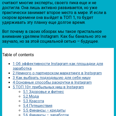
считают многие эксперты, своего пика еще и не
достигла. Она лишь активно развивается, но уже
практически занимает второе место в мире. И если в
скором времени она выйдет в ТОП 1, то будет
удерживать эту планку еще долгое время.
Вот почему в своих обзорах мы такое пристальное
внимание уделяем Instagram. Как бы банально это не
звучало, но за этой социальной сетью – будущее.
Table of contents
1
Об эффективности Instagram как площадки для
заработка
2
Немного о партнерском маркетинге в Instsgram
3
Как выбрать подходящую для себя нишу
4
Основные способы раскрутки в Instagram
5
ТОП 10+ прибыльных ниш в Instagram
5.1
Здоровье и фитнес
5.2
Мода
5.3
Красота
5.4
Путешествия
5.5
Финансы – кредиты
5.6
Финансы – заработок