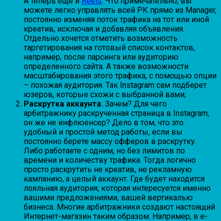
А теперь еще и
Reels
. Что примечательно, вы
можете легко управлять всей РК прямо из Manager,
постоянно изменяя поток трафика на тот или иной
креатив, исключая и добавляя объявления.
Отдельно хочется отметить возможность
таргетирования на готовый список контактов,
например, после парсинга или аудиторию
определенного сайта. А также возможности
масштабирования этого трафика, с помощью опции
– похожая аудитория. Так Instagram сам подберет
юзеров, которые схожи с выбранной вами;
Раскрутка аккаунта.
Зачем? Для чего
арбитражнику раскрученная страница в Instagram,
он же не инфлюенсер? Дело в том, что это
удобный и простой метод работы, если вы
постоянно берете массу офферов в раскрутку.
Либо работаете с одним, но без лимитов по
времени и количеству трафика. Тогда логично
просто раскрутить не креатив, не рекламную
кампанию, а целый аккаунт. Где будет находится
лояльная аудитория, которая интересуется именно
вашими предложениями, вашей вертикалью
бизнеса. Многие арбитражники создают настоящий
Интернет-магазин таким образом. Например, в е-