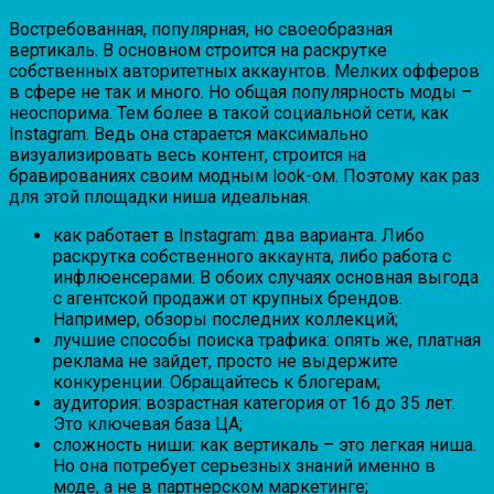
Востребованная, популярная, но своеобразная
вертикаль. В основном строится на раскрутке
собственных авторитетных аккаунтов. Мелких офферов
в сфере не так и много. Но общая популярность моды –
неоспорима. Тем более в такой социальной сети, как
Instagram. Ведь она старается максимально
визуализировать весь контент, строится на
бравированиях своим модным look-ом. Поэтому как раз
для этой площадки ниша идеальная.
как работает в Instagram: два варианта. Либо
раскрутка собственного аккаунта, либо работа с
инфлюенсерами. В обоих случаях основная выгода
с агентской продажи от крупных брендов.
Например, обзоры последних коллекций;
лучшие способы поиска трафика: опять же, платная
реклама не зайдет, просто не выдержите
конкуренции. Обращайтесь к блогерам;
аудитория: возрастная категория от 16 до 35 лет.
Это ключевая база ЦА;
сложность ниши: как вертикаль – это легкая ниша.
Но она потребует серьезных знаний именно в
моде, а не в партнерском маркетинге;