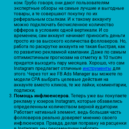
ком. Грубо говоря, они дают пользователям
экспертные обзоры на самые лучшие и выгодные
товары, а те совершают покупку по их
реферальным ссылкам. И к такому аккаунту
можно подключать бесчисленное количество
офферов в условиях одной вертикали. И со
временем, сам аккаунт начинает приносить деньги
просто из-за высокого количества фолловеров. Но,
работа по раскрутке аккаунта не такая быстрая, как
по развитию рекламной кампании. Даже по самым
оптимистичным прогнозам на отметку в 10 тысяч
придется выходить пару месяцев. Хорошо, что сам
Instagram предлагает отличные
инструменты
для
этого. Через тот же FB Ads Manager вы можете по
модели CPA выбрать целевые действия на
аккаунте вместо кликов, те же лайки, комментарии,
подписки;
Помощь инфлюенсеров.
Теперь уже вы покупаете
рекламу у юзеров Instagram, которые обзавелись
определенным количеством верной аудитории.
Работает нативный элемент, ведь большая часть
фолловеров реально доверяет мнению своего
инфлюенсера. Правда, делая поправку на расценки
в Instagram, мы рекомендуем работать