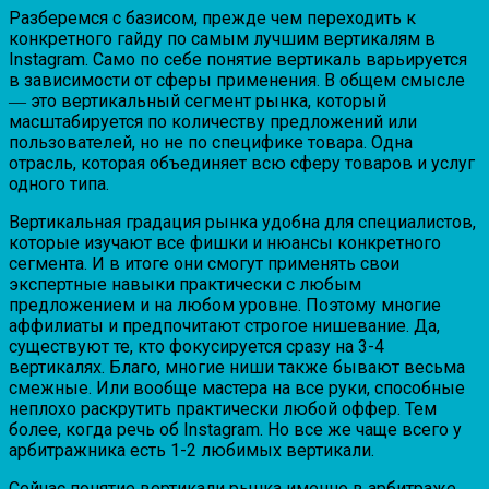
Разберемся с базисом, прежде чем переходить к
конкретного гайду по самым лучшим вертикалям в
Instagram. Само по себе понятие вертикаль варьируется
в зависимости от сферы применения. В общем смысле
― это вертикальный сегмент рынка, который
масштабируется по количеству предложений или
пользователей, но не по специфике товара. Одна
отрасль, которая объединяет всю сферу товаров и услуг
одного типа.
Вертикальная градация рынка удобна для специалистов,
которые изучают все фишки и нюансы конкретного
сегмента. И в итоге они смогут применять свои
экспертные навыки практически с любым
предложением и на любом уровне. Поэтому многие
аффилиаты и предпочитают строгое нишевание. Да,
существуют те, кто фокусируется сразу на 3-4
вертикалях. Благо, многие ниши также бывают весьма
смежные. Или вообще мастера на все руки, способные
неплохо раскрутить практически любой оффер. Тем
более, когда речь об Instagram. Но все же чаще всего у
арбитражника есть 1-2 любимых вертикали.
Сейчас понятие вертикали рынка именно в арбитраже