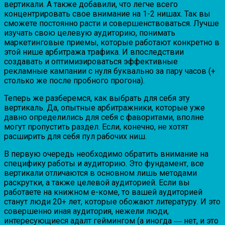
вертикали. А также добавили, что легче всего
концентрировать свое внимание на 1-2 нишах. Так вы
сможете постоянно расти и совершенствоваться. Лучше
изучать свою целевую аудиторию, понимать
маркетинговые приемы, которые работают конкретно в
этой нише арбитража трафика. И впоследствии
создавать и оптимизироваться эффективные
рекламные кампании с нуля буквально за пару часов (+
столько же после пробного прогона).
Теперь же разберемся, как выбрать для себя эту
вертикаль. Да, опытные арбитражники, которые уже
давно определились для себя с фаворитами, вполне
могут пропустить раздел. Если, конечно, не хотят
расширить для себя пул рабочих ниш.
В первую очередь необходимо обратить внимание на
специфику работы и аудиторию. Это фундамент, все
вертикали отличаются в основном лишь методами
раскрутки, а также целевой аудиторией. Если вы
работаете на книжном е-коме, то вашей аудиторией
станут люди 20+ лет, которые обожают литературу. И это
совершенно иная аудитория, нежели люди,
интересующиеся адалт геймингом (а иногда ― нет, и это