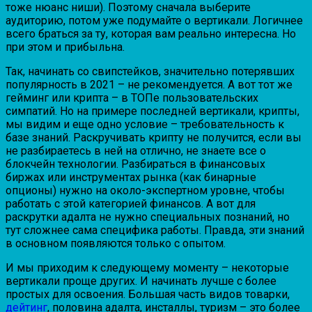
тоже нюанс ниши). Поэтому сначала выберите
аудиторию, потом уже подумайте о вертикали. Логичнее
всего браться за ту, которая вам реально интересна. Но
при этом и прибыльна.
Так, начинать со свипстейков, значительно потерявших
популярность в 2021 – не рекомендуется. А вот тот же
гейминг или крипта – в ТОПе пользовательских
симпатий. Но на примере последней вертикали, крипты,
мы видим и еще одно условие – требовательность к
базе знаний. Раскручивать крипту не получится, если вы
не разбираетесь в ней на отлично, не знаете все о
блокчейн технологии. Разбираться в финансовых
биржах или инструментах рынка (как бинарные
опционы) нужно на около-экспертном уровне, чтобы
работать с этой категорией финансов. А вот для
раскрутки адалта не нужно специальных познаний, но
тут сложнее сама специфика работы. Правда, эти знаний
в основном появляются только с опытом.
И мы приходим к следующему моменту – некоторые
вертикали проще других. И начинать лучше с более
простых для освоения. Большая часть видов товарки,
дейтинг
, половина адалта, инсталлы, туризм – это более