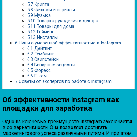
5.7
Крипта
5.8
Фильмы и сериалы
5.9
Музыка
5.10
Товарка рукоделия и декора
5.11
Товары для дома
5.12
Гейминг
5.13
Инсталлы
6
Ниши с умеренной эффективностью в Instagram
6.1
Дейтинг
6.2
Гемблинг
6.3
Свипстейки
6.4
Бинарные опционы
6.5
Форекс
6.6
Е-ком
7
Советы от экспертов по работе с Instagram
Об эффективности Instagram как
площадки для заработка
Одно из ключевых преимуществ Instagram заключается
в ее вариативности. Она позволяет достигать
маркетингового успеха различными путями. И при этом