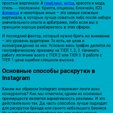
простые вертикали. А
гемблинг
,
нутра
, красота и мода,
стиль ― посложнее. Крипта, опционы, блокчейн, ICO,
финансы
и некоторые иные – это самые сложные
вертикали, в которые лучше соваться либо после набора
значительного опыта в арбитраже, либо если вы в
принципе хорошо разбираетесь в этих сферах.
И последний фактор, который нужно брать во внимание
– это уровень аудитории. То есть, ее цена и
вознаграждение за нее. Условно весь трафик делится по
географическому признаку на TIER 1, 2, 3. Начинать
работу логичнее всего с TIER 2 или TIER 3. В работе с
TIER 1 цена ошибки слишком высока.
Основные способы раскрутки в
Instagram
Каким же образом Instagram опережает почти всех
конкурентов? Как мы отметили, одним из основных
преимуществ является вариативность рекламы. И это
действительно так. Да, часть способов лучше подходит
для раскрутки бренда или своего небольшого бизнеса.
Но и для арбитража трафика так или иначе можно